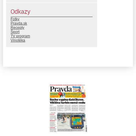
Odkazy
Fotky
Pravda.sk
Recepty
Šport
TV program
Vinotéka