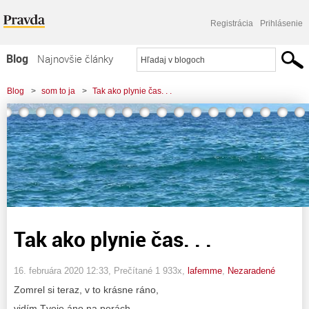
Registrácia
Prihlásenie
Blog
Najnovšie články
Najčítanejšie články
Blog
>
som to ja
>
Tak ako plynie čas. . .
Najkomentovanejšie články
Zoznam blogov
Komerčné blogy
Tak ako plynie čas. . .
16. februára 2020 12:33
, Prečítané 1 933x,
lafemme
,
Nezaradené
Zomrel si teraz, v to krásne ráno,
vidím Tvoje áno na perách.