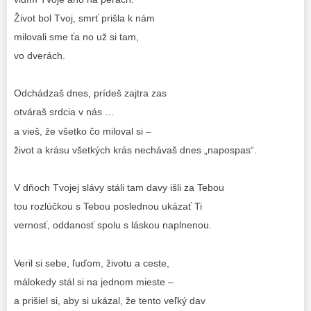
Život bol Tvoj, smrť prišla k nám
milovali sme ťa no už si tam,
vo dverách.
Odchádzaš dnes, prídeš zajtra zas
otváraš srdcia v nás …
a vieš, že všetko čo miloval si –
život a krásu všetkých krás nechávaš dnes „napospas“.
V dňoch Tvojej slávy stáli tam davy išli za Tebou
tou rozlúčkou s Tebou poslednou ukázať Ti
vernosť, oddanosť spolu s láskou naplnenou.
Veril si sebe, ľuďom, životu a ceste,
málokedy stál si na jednom mieste –
a prišiel si, aby si ukázal, že tento veľký dav