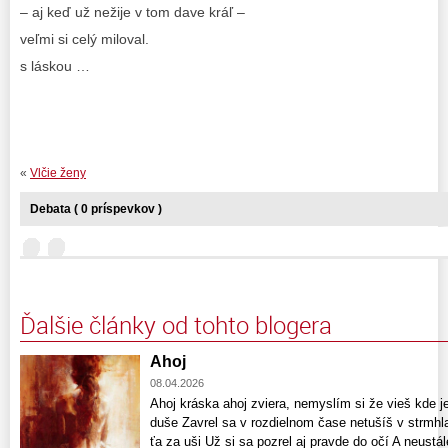
– aj keď už nežije v tom dave kráľ –
veľmi si celý miloval.
s láskou …
«
Vlčie ženy
Debata ( 0 príspevkov )
Ďalšie články od tohto blogera
Ahoj
08.04.2026
Ahoj kráska ahoj zviera, nemyslím si že vieš kde je
duše Zavrel sa v rozdielnom čase netušíš v strmhla
ťa za uši Už si sa pozrel aj pravde do očí A neustá