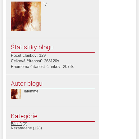
:-)
Štatistiky blogu
Počet článkov: 129
Celková čítanosť: 268120x
Priemerná čítanosť článkov: 2078x
Autor blogu
lafemme
Kategórie
Báseň
(2)
Nezaradené
(128)