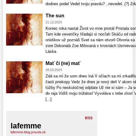
dodnes podel Vedel tvoju pravdu? ..nevedel..(?) Zdvi
The sun
21.12.2024
Koniec roka nastal Život vo mne pristál Pristala so
Tam kde veveričky hľadajú si nocľah Skáču od rados
orieškov už poznáš Svet sa nám otvoril Otvoria sa 
zore Dokonalá Zoe Milovaná v krosnách Usmievavá
Láska
Mať či (ne) mať
28.03.2024
Zdá sa mi že som dnes iná V očiach sa mi zrkadlila
časti priekopy Vedz že dnes je nový deň V akom rá
túžby Po neskutočnej odplate Už nie si sám – Ja
do raja Vidíš moju trúfalosť Vyvoláva v tebe zlos
[...]
RSS
lafemme
lafemme.blog.pravda.sk