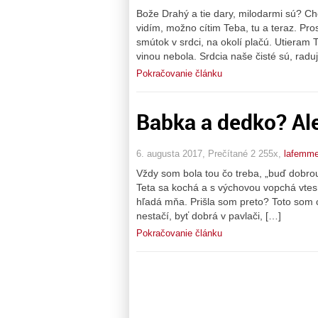
Bože Drahý a tie dary, milodarmi sú? 
vidím, možno cítim Teba, tu a teraz. Pr
smútok v srdci, na okolí plačú. Utieram Ti
vinou nebola. Srdcia naše čisté sú, radu
Pokračovanie článku
Babka a dedko? Al
6. augusta 2017, Prečítané 2 255x,
lafemm
Vždy som bola tou čo treba, „buď dobrou
Teta sa kochá a s výchovou vopchá vtesn
hľadá mňa. Prišla som preto? Toto som c
nestačí, byť dobrá v pavlači, […]
Pokračovanie článku