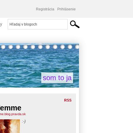
Registrácia
Prihlásenie
y
som to ja
RSS
femme
me.blog.pravda.sk
:-)