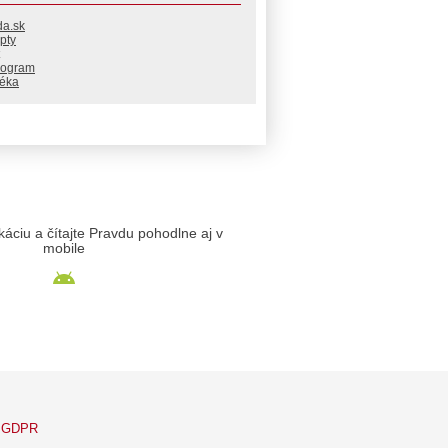
da.sk
pty
rogram
téka
likáciu a čítajte Pravdu pohodlne aj v
mobile
GDPR