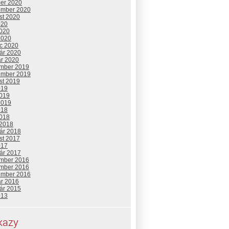
ber 2020
ember 2020
st 2020
020
2020
2020
c 2020
uár 2020
ár 2020
mber 2019
ember 2019
st 2019
019
2019
2019
018
2018
 2018
uár 2018
st 2017
017
uár 2017
mber 2016
mber 2016
ember 2016
ár 2016
uár 2015
013
kazy