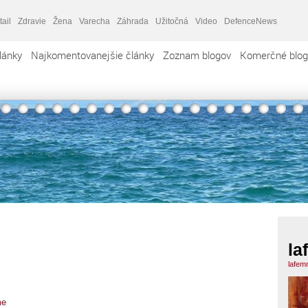
tail
Zdravie
Žena
Varecha
Záhrada
Užitočná
Video
DefenceNews
lánky
Najkomentovanejšie články
Zoznam blogov
Komerčné blog
la
lafem
me