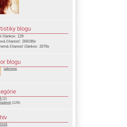
tistiky blogu
t článkov: 129
ová čítanosť: 268190x
merná čítanosť článkov: 2079x
or blogu
lafemme
egórie
ň
(2)
radené
(128)
hív
 2026