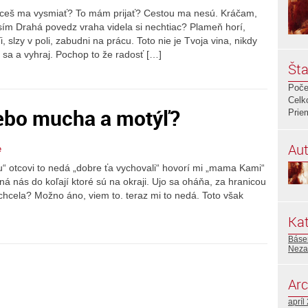
Chceš ma vysmiať? To mám prijať? Cestou ma nesú. Kráčam,
osím Drahá povedz vraha videla si nechtiac? Plameň horí,
, slzy v poli, zabudni na prácu. Toto nie je Tvoja vina, nikdy
j sa a vyhraj. Pochop to že radosť […]
Šta
Poče
Celk
ebo mucha a motýľ?
Prie
Aut
e
“ otcovi to nedá „dobre ťa vychovali“ hovorí mi „mama Kami“
á nás do koľají ktoré sú na okraji. Ujo sa oháňa, za hranicou
hcela? Možno áno, viem to. teraz mi to nedá. Toto však
Kat
Báse
Neza
Arc
apríl