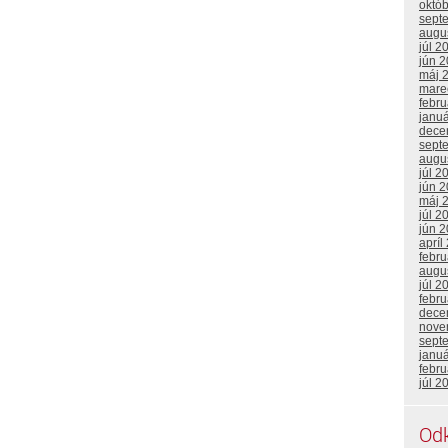
októ
sept
augu
júl 2
jún 
máj 
mare
febr
janu
dece
sept
augu
júl 2
jún 
máj 
júl 2
jún 
apríl
febr
augu
júl 2
febr
dece
nove
sept
janu
febr
júl 2
Od