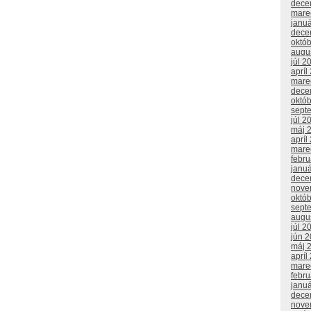
dece
mare
janu
dece
októ
augu
júl 2
apríl
mare
dece
októ
sept
júl 2
máj 
apríl
mare
febr
janu
dece
nove
októ
sept
augu
júl 2
jún 
máj 
apríl
mare
febr
janu
dece
nove