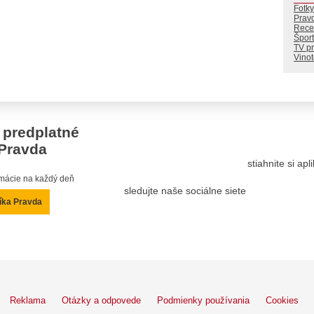
Fotky
Prav
Rece
Šport
TV p
Vino
 predplatné
Pravda
stiahnite si ap
ormácie na každý deň
sledujte naše sociálne siete
íka Pravda
Reklama
Otázky a odpovede
Podmienky používania
Cookies