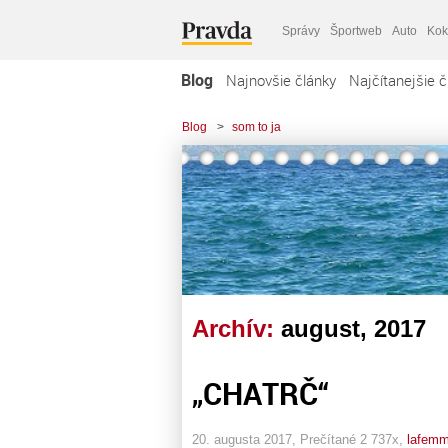
Správy
Športweb
Auto
Kok
Blog
Najnovšie články
Najčítanejšie č
Blog
>
som to ja
Archív:
august, 2017
„CHATRČ“
20. augusta 2017, Prečítané 2 737x,
lafem