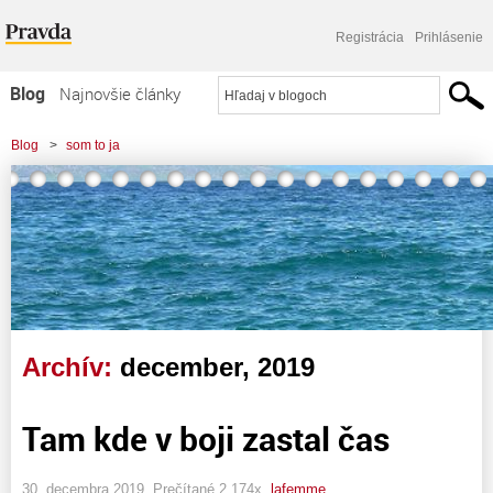
Registrácia
Prihlásenie
Blog
Najnovšie články
Najčítanejšie články
Blog
>
som to ja
Najkomentovanejšie články
Zoznam blogov
Komerčné blogy
Archív:
december, 2019
Tam kde v boji zastal čas
30. decembra 2019, Prečítané 2 174x,
lafemme