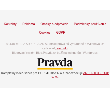
Kontakty
Reklama
Otázky a odpovede
Podmienky používania
Cookies
GDPR
© OUR MEDIA SR a. s. 2026. Autorské práva sú vyhradené a vykonáva ich
vydavateľ,
viac info
.
Blogovací systém Blog.Pravda.sk beží na technológií Wordpress.
Kompletný video servis pre OUR MEDIA SR a.s. zabezpečuje
ARBERTO GROUP
s.r.o.
.