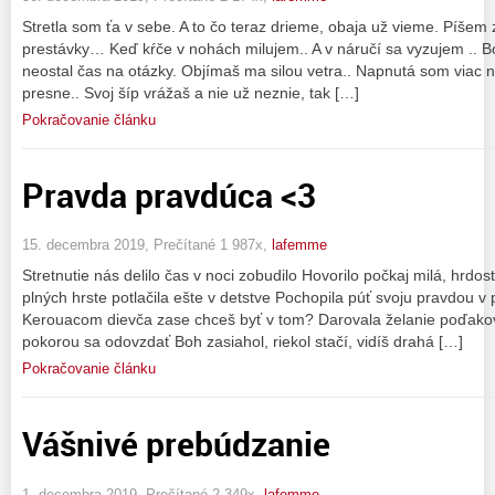
Stretla som ťa v sebe. A to čo teraz drieme, obaja už vieme. Píšem
prestávky… Keď kŕče v nohách milujem.. A v náručí sa vyzujem .. 
neostal čas na otázky. Objímaš ma silou vetra.. Napnutá som viac n
presne.. Svoj šíp vrážaš a nie už neznie, tak […]
Pokračovanie článku
Pravda pravdúca <3
15. decembra 2019, Prečítané 1 987x,
lafemme
Stretnutie nás delilo čas v noci zobudilo Hovorilo počkaj milá, hrdosť
plných hrste potlačila ešte v detstve Pochopila púť svoju pravdou v 
Kerouacom dievča zase chceš byť v tom? Darovala želanie poďakova
pokorou sa odovzdať Boh zasiahol, riekol stačí, vidíš drahá […]
Pokračovanie článku
Vášnivé prebúdzanie
1. decembra 2019, Prečítané 2 349x,
lafemme