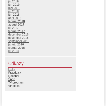
júl 2019
jún 2019
máj 2019
júl 2018
jún 2018
apríl 2018
február 2018
august 2017
júl 2017
február 2017
december 2016
november 2016
september 2016
január 2016
február 2015
júl 2013
Odkazy
Fotky
Pravda.sk
Recepty
Šport
TV program
Vinotéka