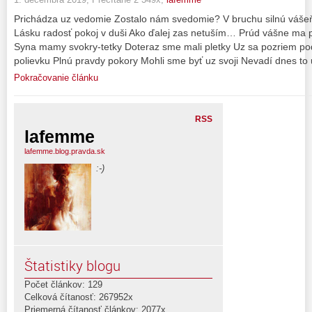
Prichádza uz vedomie Zostalo nám svedomie? V bruchu silnú váše
Lásku radosť pokoj v duši Ako ďalej zas netuším… Prúd vášne ma
Syna mamy svokry-tetky Doteraz sme mali pletky Uz sa pozriem pod
polievku Plnú pravdy pokory Mohli sme byť uz svoji Nevadí dnes to
Pokračovanie článku
RSS
lafemme
lafemme.blog.pravda.sk
:-)
Štatistiky blogu
Počet článkov: 129
Celková čítanosť: 267952x
Priemerná čítanosť článkov: 2077x